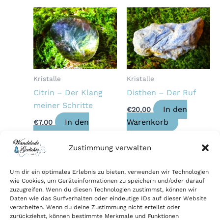
Kristalle
Kristalle
Citrin – Der Klang
Disthen – Der Ruf
meiner Schritte
In den
€
20,00
In den
Warenkorb
€
7,00
Warenkorb
Zustimmung verwalten
Um dir ein optimales Erlebnis zu bieten, verwenden wir Technologien
wie Cookies, um Geräteinformationen zu speichern und/oder darauf
zuzugreifen. Wenn du diesen Technologien zustimmst, können wir
Daten wie das Surfverhalten oder eindeutige IDs auf dieser Website
Impressum
verarbeiten. Wenn du deine Zustimmung nicht erteilst oder
AGB
zurückziehst, können bestimmte Merkmale und Funktionen